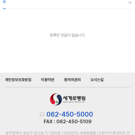
댓
0
글
등록된 댓글이 없습니다.
개인정보보호방침
이용약관
환자의권리
오시는길
062-450-5000
FAX :
062-450-5109
광주광역시 광산구 장신로 77 (장덕동 1300번지) 세계로병원 (수완지구 롯데마트 건